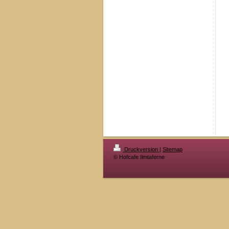
Druckversion
|
Sitemap
© Hofcafe Ilmtaferne