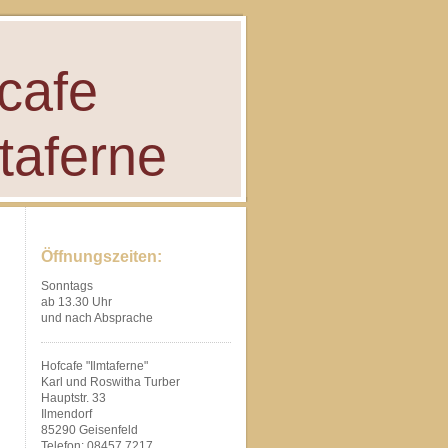
cafe
taferne
Öffnungszeiten:
Sonntags
ab 13.30 Uhr
und nach Absprache
Hofcafe "Ilmtaferne"
Karl und Roswitha Turber
Hauptstr. 33
Ilmendorf
85290 Geisenfeld
Telefon: 08457 7217