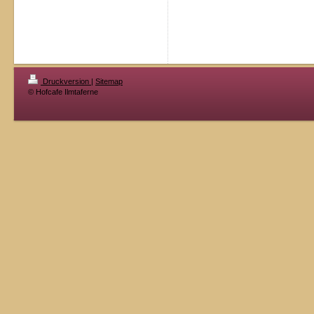
Druckversion
|
Sitemap
© Hofcafe Ilmtaferne